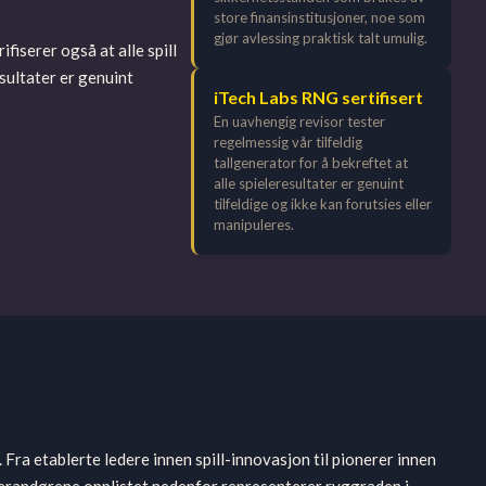
store finansinstitusjoner, noe som
gjør avlessing praktisk talt umulig.
iserer også at alle spill
esultater er genuint
iTech Labs RNG sertifisert
En uavhengig revisor tester
regelmessig vår tilfeldig
tallgenerator for å bekreftet at
alle spieleresultater er genuint
tilfeldige og ikke kan forutsies eller
manipuleres.
ra etablerte ledere innen spill-innovasjon til pionerer innen