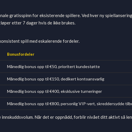
e gratisspinn for eksisterende spillere. Ved hver ny spiellansering 
øper etter 7 dager hvis de ikke brukes.
onsistent spill med eskalerende fordeler.
Bonusfordeler
Månedlig bonus opp til €50, prioritert kundestøtte
Månedlig bonus opp til €150, dedikert kontoansvarlig
Månedlig bonus opp til €400, eksklusive turneringer
Månedlig bonus opp til €800, personlig VIP-vert, skreddersydde til
e innskuddsvolum. Når det er oppnådd, forblir nivået ditt aktivt så 