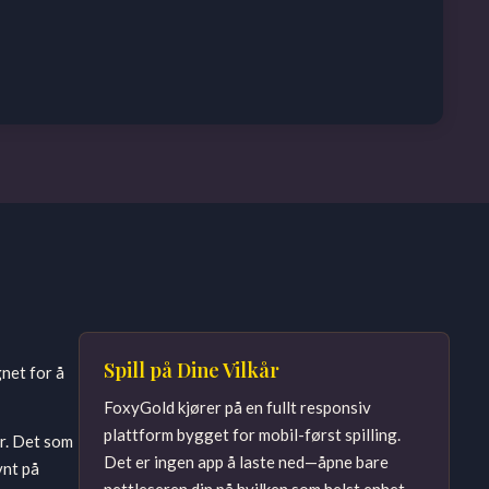
Spill på Dine Vilkår
net for å
FoxyGold kjører på en fullt responsiv
plattform bygget for mobil-først spilling.
er. Det som
Det er ingen app å laste ned—åpne bare
vnt på