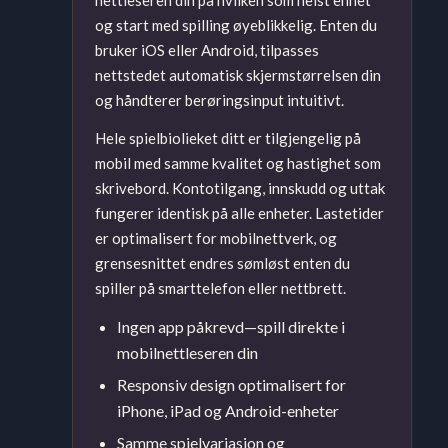
nettleseren din på hvilken som helst enhet
og start med spilling øyeblikkelig. Enten du
bruker iOS eller Android, tilpasses
nettstedet automatisk skjermstørrelsen din
og håndterer berøringsinput intuitivt.
Hele spielbiolieket ditt er tilgjengelig på
mobil med samme kvalitet og hastighet som
skrivebord. Kontotilgang, innskudd og uttak
fungerer identisk på alle enheter. Lastetider
er optimalisert for mobilnettverk, og
grensesnittet endres sømløst enten du
spiller på smarttelefon eller nettbrett.
Ingen app påkrevd—spill direkte i
mobilnettleseren din
Responsiv design optimalisert for
iPhone, iPad og Android-enheter
Samme spielvariasjon og