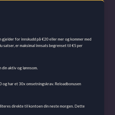
n gjelder for innskudd på €20 eller mer og kommer med
 satser, er maksimal innsats begrenset til €5 per
 din aktiv og lønnsom.
30 og har et 30x omsetningskrav. Reloadbonusen
iteres direkte til kontoen din neste morgen. Dette