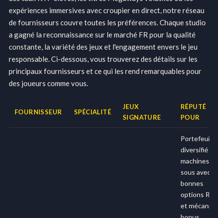
expériences immersives avec croupier en direct, notre réseau
de fournisseurs couvre toutes les préférences. Chaque studio
a gagné la reconnaissance sur le marché FR pour la qualité
constante, la variété des jeux et l'engagement envers le jeu
responsable. Ci-dessous, vous trouverez des détails sur les
principaux fournisseurs et ce qui les rend remarquables pour
des joueurs comme vous.
JEUX
RÉPUTÉ
FOURNISSEUR
SPÉCIALITÉ
SIGNATURE
POUR
Portefeuille
diversifié de
machines à
sous avec d
bonnes
options RT
et mécaniq
bonus