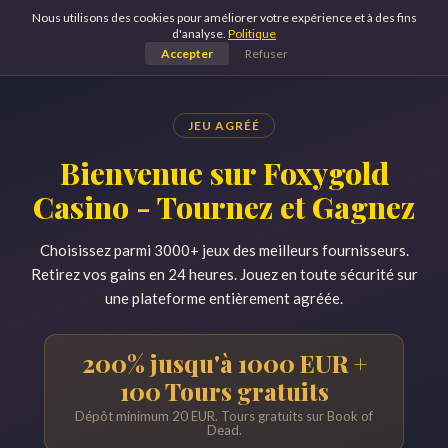
Nous utilisons des cookies pour améliorer votre expérience et à des fins
foxygold casino
Inscrivez-vous
FR
▾
d'analyse.
Politique
Accepter
Refuser
JEU AGRÉÉ
Bienvenue sur Foxygold
Casino - Tournez et Gagnez
Choisissez parmi 3000+ jeux des meilleurs fournisseurs.
Retirez vos gains en 24 heures. Jouez en toute sécurité sur
une plateforme entièrement agréée.
200% jusqu'à 1000 EUR +
100 Tours gratuits
Dépôt minimum 20 EUR. Tours gratuits sur Book of
Dead.