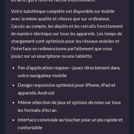
Votre ludothèque complète est disponible sur mobile
avec la même qualité et vitesse que sur ordinateur.
L'accès au compte, les dépôts et les retraits fonctionnent
de manière identique sur tous les appareils. Les temps de
chargement sont optimisés pour les réseaux mobiles et
l'interface se redimensionne parfaitement que vous
jouiez sur un smartphone ou une tablette.
Pas d'application requise—jouez directement dans
votre navigateur mobile
Design responsive optimisé pour iPhone, iPad et
appareils Android
Même sélection de jeux et options de mise sur tous
les formats d'écran
Interface conviviale au toucher pour un jeu rapide et
confortable