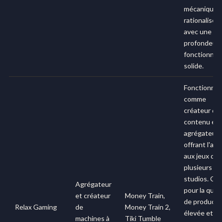
mécaniques
rationalisée
avec une
profondeur 
fonctionnali
solide.
Fonctionne
comme
créateur de
contenu et
agrégateur,
offrant l'ac
aux jeux de
plusieurs
studios. Co
Agrégateur
pour la quali
et créateur
Money Train,
de producti
Relax Gaming
de
Money Train 2,
élevée et le
machines à
Tiki Tumble