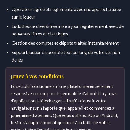
Opérateur agréé et réglementé avec une approche axée
sur le joueur
Ludothèque diversifiée mise à jour régulièrement avec de
nouveaux titres et classiques
Gestion des comptes et dépôts traités instantanément
Support joueur disponible tout au long de votre session
de jeu
Jouez à vos conditions
FoxyGold fonctionne sur une plateforme entièrement
responsive conçue pour le jeu mobile d'abord. Il n'y a pas
d'application à télécharger—il suffit d'ouvrir votre
navigateur sur n'importe quel appareil et commencez à
jouer immédiatement. Que vous utilisiez iOS ou Android,
le site s'adapte automatiquement à la taille de votre
écran et gère l'entrée tactile intuitivement.