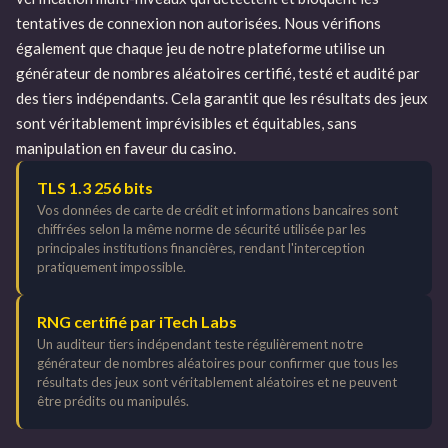
tentatives de connexion non autorisées. Nous vérifions
également que chaque jeu de notre plateforme utilise un
générateur de nombres aléatoires certifié, testé et audité par
des tiers indépendants. Cela garantit que les résultats des jeux
sont véritablement imprévisibles et équitables, sans
manipulation en faveur du casino.
TLS 1.3 256 bits
Vos données de carte de crédit et informations bancaires sont
chiffrées selon la même norme de sécurité utilisée par les
principales institutions financières, rendant l'interception
pratiquement impossible.
RNG certifié par iTech Labs
Un auditeur tiers indépendant teste régulièrement notre
générateur de nombres aléatoires pour confirmer que tous les
résultats des jeux sont véritablement aléatoires et ne peuvent
être prédits ou manipulés.