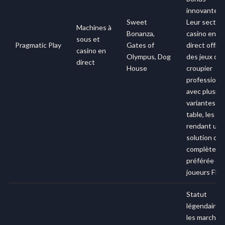
innovantes.
Sweet
Leur sectio
Machines à
Bonanza,
casino en
sous et
Pragmatic Play
Gates of
direct offre
casino en
Olympus, Dog
des jeux de
direct
House
croupier
professionn
avec plusieu
variantes de
table, les
rendant une
solution de 
complète
préférée de
joueurs FR.
Statut
légendaire s
les marchés