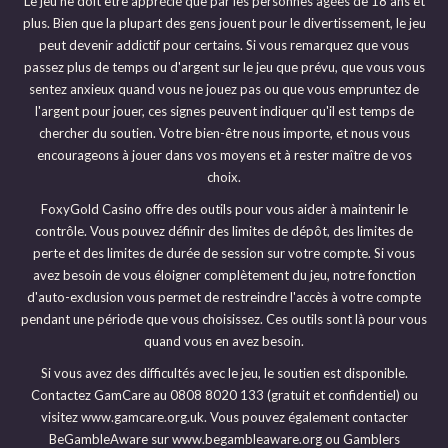
Le jeu ne doit être apprécié que par les personnes âgées de 18 ans et
plus. Bien que la plupart des gens jouent pour le divertissement, le jeu
peut devenir addictif pour certains. Si vous remarquez que vous
passez plus de temps ou d'argent sur le jeu que prévu, que vous vous
sentez anxieux quand vous ne jouez pas ou que vous empruntez de
l'argent pour jouer, ces signes peuvent indiquer qu'il est temps de
chercher du soutien. Votre bien-être nous importe, et nous vous
encourageons à jouer dans vos moyens et à rester maître de vos
choix.
FoxyGold Casino offre des outils pour vous aider à maintenir le
contrôle. Vous pouvez définir des limites de dépôt, des limites de
perte et des limites de durée de session sur votre compte. Si vous
avez besoin de vous éloigner complètement du jeu, notre fonction
d'auto-exclusion vous permet de restreindre l'accès à votre compte
pendant une période que vous choisissez. Ces outils sont là pour vous
quand vous en avez besoin.
Si vous avez des difficultés avec le jeu, le soutien est disponible.
Contactez GamCare au 0808 8020 133 (gratuit et confidentiel) ou
visitez www.gamcare.org.uk. Vous pouvez également contacter
BeGambleAware sur www.begambleaware.org ou Gamblers