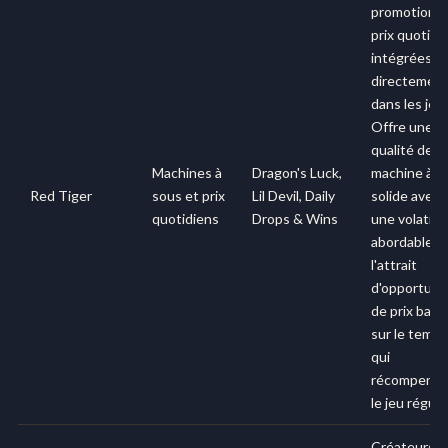
promotions 
prix quotidi
intégrées
directemen
dans les jeu
Offre une
qualité de
Machines à
Dragon's Luck,
machine à s
Red Tiger
sous et prix
Lil Devil, Daily
solide avec
quotidiens
Drops & Wins
une volatilit
abordable e
l'attrait
d'opportuni
de prix bas
sur le temps
qui
récompense
le jeu régulie
Créateurs