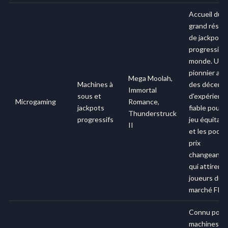
Accueil du p
grand résea
de jackpot
progressif a
monde. Un
pionnier ave
Mega Moolah,
Machines à
des décenni
Immortal
sous et
d'expérience
Microgaming
Romance,
jackpots
fiable pour l
Thunderstruck
progressifs
jeu équitabl
II
et les pools
prix
changeants
qui attirent 
joueurs du
marché FR.
Connu pour 
machines à