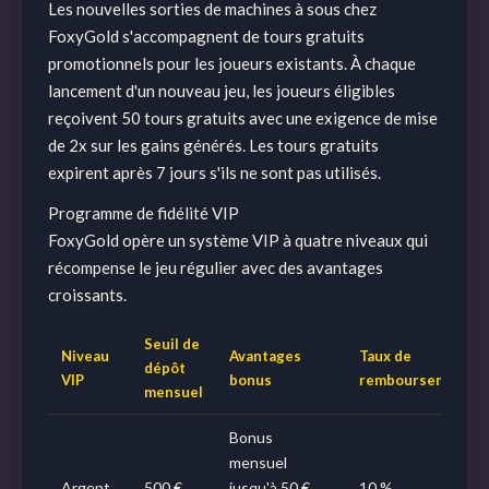
Les nouvelles sorties de machines à sous chez
FoxyGold s'accompagnent de tours gratuits
promotionnels pour les joueurs existants. À chaque
lancement d'un nouveau jeu, les joueurs éligibles
reçoivent 50 tours gratuits avec une exigence de mise
de 2x sur les gains générés. Les tours gratuits
expirent après 7 jours s'ils ne sont pas utilisés.
Programme de fidélité VIP
FoxyGold opère un système VIP à quatre niveaux qui
récompense le jeu régulier avec des avantages
croissants.
Seuil de
Niveau
Avantages
Taux de
dépôt
VIP
bonus
remboursement
mensuel
Bonus
mensuel
Argent
500 €
jusqu'à 50 €,
10 %