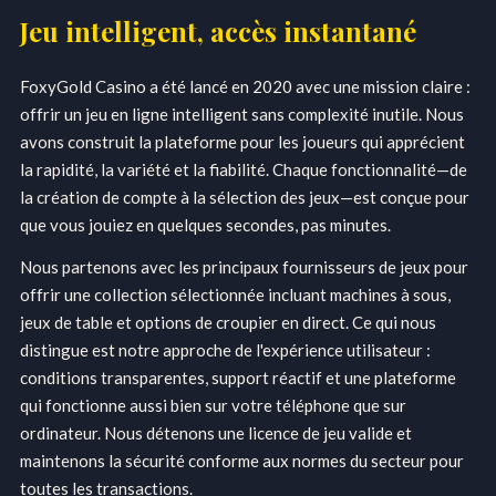
Jeu intelligent, accès instantané
FoxyGold Casino a été lancé en 2020 avec une mission claire :
offrir un jeu en ligne intelligent sans complexité inutile. Nous
avons construit la plateforme pour les joueurs qui apprécient
la rapidité, la variété et la fiabilité. Chaque fonctionnalité—de
la création de compte à la sélection des jeux—est conçue pour
que vous jouiez en quelques secondes, pas minutes.
Nous partenons avec les principaux fournisseurs de jeux pour
offrir une collection sélectionnée incluant machines à sous,
jeux de table et options de croupier en direct. Ce qui nous
distingue est notre approche de l'expérience utilisateur :
conditions transparentes, support réactif et une plateforme
qui fonctionne aussi bien sur votre téléphone que sur
ordinateur. Nous détenons une licence de jeu valide et
maintenons la sécurité conforme aux normes du secteur pour
toutes les transactions.