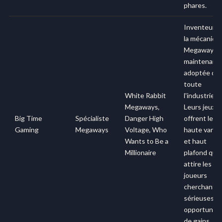
phares.
Inventeurs 
la mécaniqu
Megaways,
maintenant
adoptée da
toute
White Rabbit
l'industrie.
Megaways,
Leurs jeux
Big Time
Spécialiste
Danger High
offrent le je
Gaming
Megaways
Voltage, Who
haute varia
Wants to Be a
et haut
Millionaire
plafond qui
attire les
joueurs
cherchant d
sérieuses
opportunité
de gains.