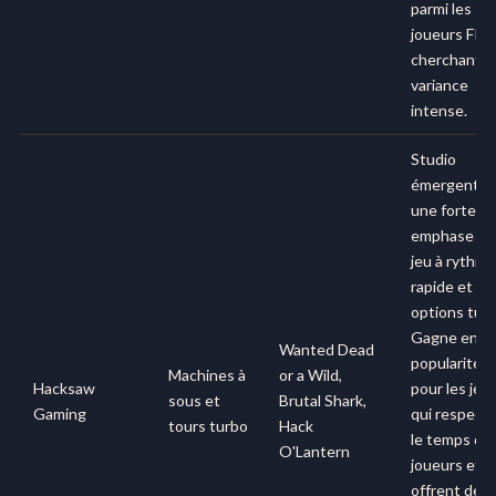
parmi les
joueurs FR
cherchant u
variance
intense.
Studio
émergent a
une forte
emphase sur
jeu à rythme
rapide et les
options turb
Gagne en
Wanted Dead
popularité
Machines à
or a Wild,
Hacksaw
pour les jeu
sous et
Brutal Shark,
Gaming
qui respect
tours turbo
Hack
le temps de
O'Lantern
joueurs et
offrent des