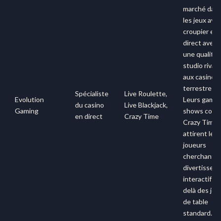
marché dan
les jeux ave
croupier en
direct avec
une qualité 
studio rivale
aux casinos
terrestres.
Spécialiste
Live Roulette,
Evolution
Leurs game
du casino
Live Blackjack,
Gaming
shows com
en direct
Crazy Time
Crazy Time
attirent les
joueurs
cherchant u
divertissem
interactif au
delà des jeu
de table
standard.