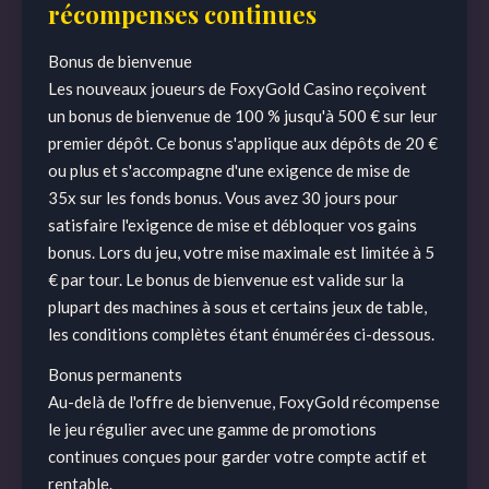
récompenses continues
Bonus de bienvenue
Les nouveaux joueurs de FoxyGold Casino reçoivent
un bonus de bienvenue de 100 % jusqu'à 500 € sur leur
premier dépôt. Ce bonus s'applique aux dépôts de 20 €
ou plus et s'accompagne d'une exigence de mise de
35x sur les fonds bonus. Vous avez 30 jours pour
satisfaire l'exigence de mise et débloquer vos gains
bonus. Lors du jeu, votre mise maximale est limitée à 5
€ par tour. Le bonus de bienvenue est valide sur la
plupart des machines à sous et certains jeux de table,
les conditions complètes étant énumérées ci-dessous.
Bonus permanents
Au-delà de l'offre de bienvenue, FoxyGold récompense
le jeu régulier avec une gamme de promotions
continues conçues pour garder votre compte actif et
rentable.