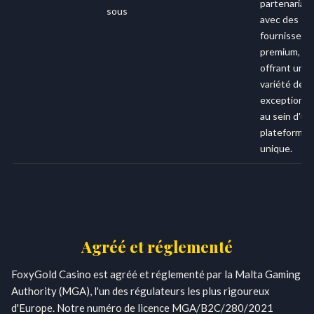
partenariats
sous
avec des
fournisseur
premium,
offrant une
variété de j
exceptionne
au sein d'un
plateforme
unique.
Agréé et réglementé
FoxyGold Casino est agréé et réglementé par la Malta Gaming
Authority (MGA), l'un des régulateurs les plus rigoureux
d'Europe. Notre numéro de licence MGA/B2C/280/2021