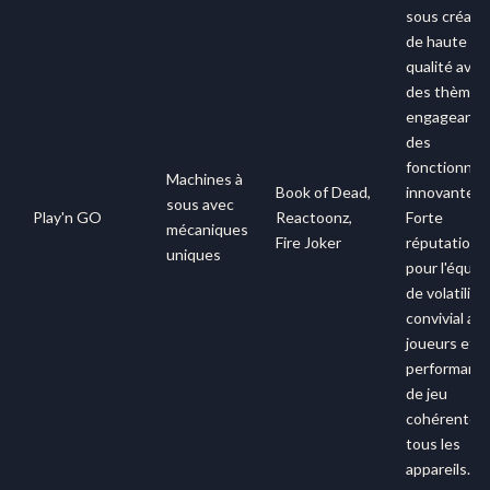
sous créati
de haute
qualité avec
des thèmes
engageants
des
fonctionnali
Machines à
Book of Dead,
innovantes.
sous avec
Play'n GO
Reactoonz,
Forte
mécaniques
Fire Joker
réputation
uniques
pour l'équili
de volatilité
convivial au
joueurs et la
performanc
de jeu
cohérente s
tous les
appareils.