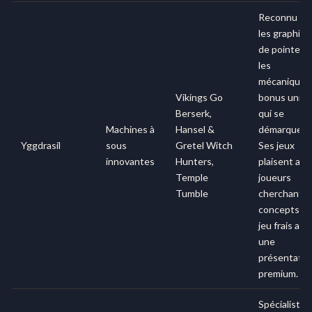
Reconnu po
les graphiq
de pointe et
les
mécaniques
Vikings Go
bonus uniq
Berserk,
qui se
Machines à
Hansel &
démarquent
Yggdrasil
sous
Gretel Witch
Ses jeux
innovantes
Hunters,
plaisent aux
Temple
joueurs
Tumble
cherchant d
concepts d
jeu frais ave
une
présentatio
premium.
Spécialiste 