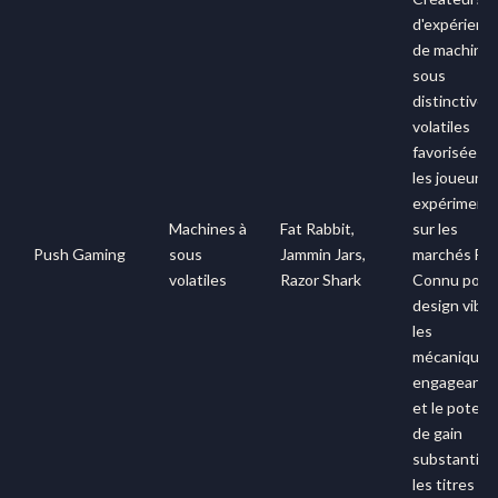
d'expérienc
de machine 
sous
distinctives
volatiles
favorisées p
les joueurs
expériment
Machines à
Fat Rabbit,
sur les
Push Gaming
sous
Jammin Jars,
marchés FR.
volatiles
Razor Shark
Connu pour 
design vibra
les
mécaniques
engageante
et le potent
de gain
substantiel 
les titres